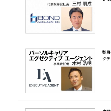
独自
クテ