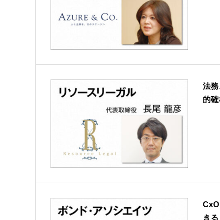
法務
的確
Cx
きる