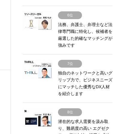
6位
法務、弁護士、弁理士など法
律専門職に特化し、候補者を
厳選した的確なマッチングが
強みです
7位
独自のネットワークと高いグ
リップ力で、ビジネスニーズ
にマッチした優秀なDX人材
を紹介します
8位
潜在的な求人需要を汲み取
り、難易度の高い エグゼク