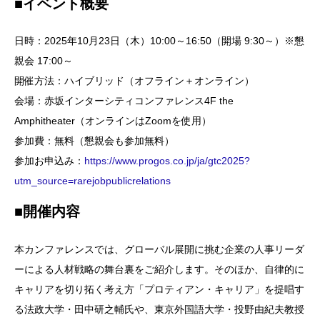
■イベント概要
日時：2025年10月23日（木）10:00～16:50（開場 9:30～）※懇
親会 17:00～
開催方法：ハイブリッド（オフライン＋オンライン）
会場：赤坂インターシティコンファレンス4F the
Amphitheater（オンラインはZoomを使用）
参加費：無料（懇親会も参加無料）
参加お申込み：
https://www.progos.co.jp/ja/gtc2025?
utm_source=rarejobpublicrelations
■開催内容
本カンファレンスでは、グローバル展開に挑む企業の人事リーダ
ーによる人材戦略の舞台裏をご紹介します。そのほか、自律的に
キャリアを切り拓く考え方「プロティアン・キャリア」を提唱す
る法政大学・田中研之輔氏や、東京外国語大学・投野由紀夫教授