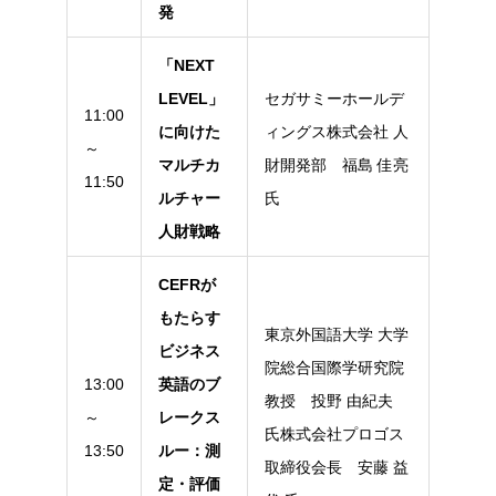
発
「NEXT
LEVEL」
セガサミーホールデ
11:00
に向けた
ィングス株式会社 人
～
マルチカ
財開発部 福島 佳亮
11:50
ルチャー
氏
人財戦略
CEFRが
もたらす
東京外国語大学 大学
ビジネス
院総合国際学研究院
13:00
英語のブ
教授 投野 由紀夫
～
レークス
氏株式会社プロゴス
13:50
ルー：測
取締役会長 安藤 益
定・評価