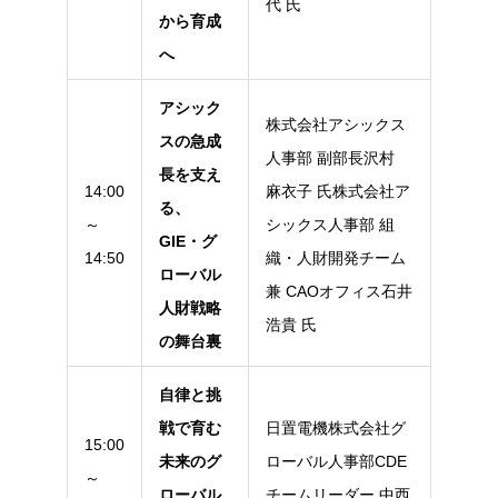
代 氏
から育成
へ
アシック
株式会社アシックス
スの急成
人事部 副部長沢村
長を支え
14:00
麻衣子 氏株式会社ア
る、
～
シックス人事部 組
GIE・グ
14:50
織・人財開発チーム
ローバル
兼 CAOオフィス石井
人財戦略
浩貴 氏
の舞台裏
自律と挑
戦で育む
日置電機株式会社グ
15:00
未来のグ
ローバル人事部CDE
～
ローバル
チームリーダー 中西