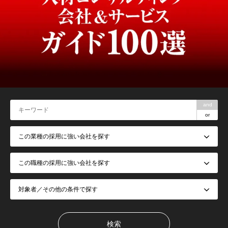
and
or