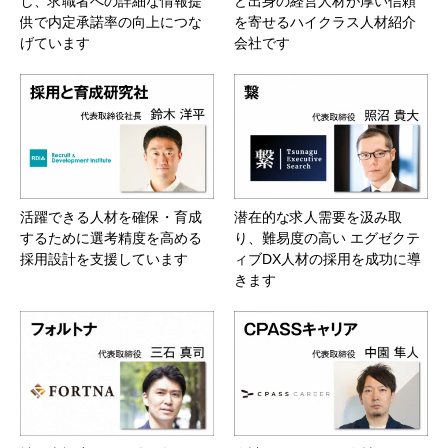
し、求職者への詳細な情報提
ど出身の経営人材が厚い信頼
供で内定承諾率の向上につな
を寄せるハイクラス人材紹介
げています
会社です
活躍できる人材を確保・育成
潜在的な求人需要を汲み取
するために選考精度を高める
り、難易度の高い エグゼクテ
採用設計を支援しています
ィブDX人材の採用を成功に導
きます