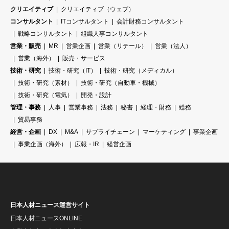
クリエイティブ
クリエイティブ（ウェブ）
コンサルタント
ITコンサルタント
会計財務コンサルタント
戦略コンサルタント
組織人事コンサルタント
営業・販売
MR
営業企画
営業（リテール）
営業（法人）
営業（海外）
販売・サービス
技術・研究
技術・研究（IT）
技術・研究（メディカル）
技術・研究（素材）
技術・研究（自動車・機械）
技術・研究（電気）
開発・設計
管理・事務
人事
営業事務
法務
秘書
経理・財務
総務
貿易事務
経営・企画
DX
M&A
サプライチェーン
マーケティング
事業企画
事業企画（海外）
広報・IR
経営企画
日本人材ニュース運営サイト
日本人材ニュースONLINE