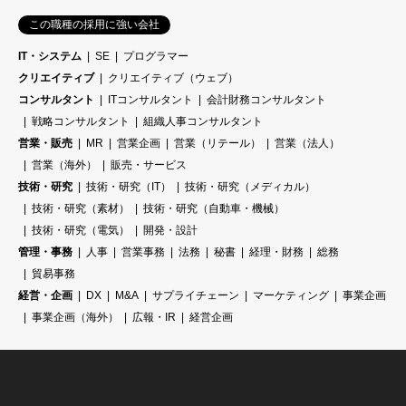
この職種の採用に強い会社
IT・システム
SE
プログラマー
クリエイティブ
クリエイティブ（ウェブ）
コンサルタント
ITコンサルタント
会計財務コンサルタント
戦略コンサルタント
組織人事コンサルタント
営業・販売
MR
営業企画
営業（リテール）
営業（法人）
営業（海外）
販売・サービス
技術・研究
技術・研究（IT）
技術・研究（メディカル）
技術・研究（素材）
技術・研究（自動車・機械）
技術・研究（電気）
開発・設計
管理・事務
人事
営業事務
法務
秘書
経理・財務
総務
貿易事務
経営・企画
DX
M&A
サプライチェーン
マーケティング
事業企画
事業企画（海外）
広報・IR
経営企画