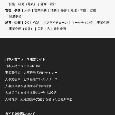
技術・研究（電気）
開発・設計
管理・事務
人事
営業事務
法務
秘書
経理・財務
総務
貿易事務
経営・企画
DX
M&A
サプライチェーン
マーケティング
事業企画
事業企画（海外）
広報・IR
経営企画
日本人材ニュース運営サイト
日本人材ニュースONLINE
事業責任者・人事担当者向けセミナー
人事支援サービス新着プレスリリース
人事担当者が評価する注目の研修
人材採用を支援する優れた会社100選
人材育成・組織開発を支援する優れた会社100選
ガイド100選について