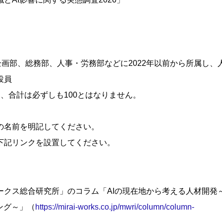
企画部、総務部、人事・労務部などに2022年以前から所属し、
役員
、合計は必ずしも100とはなりません。
の名前を明記してください。
下記リンクを設置してください。
ークス総合研究所」のコラム「AIの現在地から考える人材開発
ング～」（
https://mirai-works.co.jp/mwri/column/column-