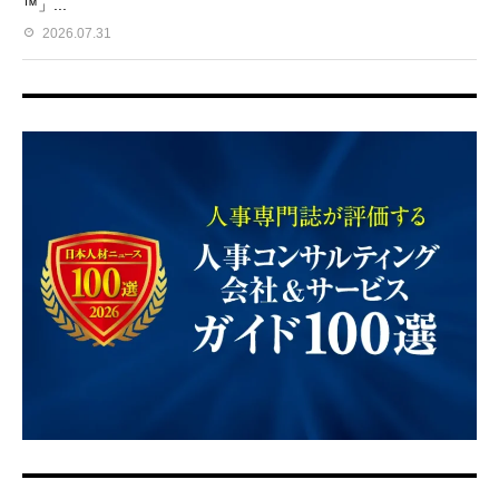
™」...
2026.07.31