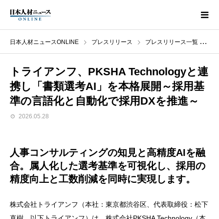
日本人材ニュースONLINE
プレスリリース
プレスリリース一覧
ト
トライアンフ、PKSHA Technologyと連
携し「書類選考AI」を本格展開～採用基
準の言語化と自動化で採用DXを推進～
2026.05.28
人事コンサルティングの知見と高精度AIを融
合。属人化した選考基準を可視化し、採用の
精度向上と工数削減を同時に実現します。
株式会社トライアンフ（本社：東京都渋谷区、代表取締役：松下
直樹、以下トライアンフ）は、株式会社PKSHA Technology（本