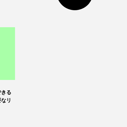
できる
要なリ