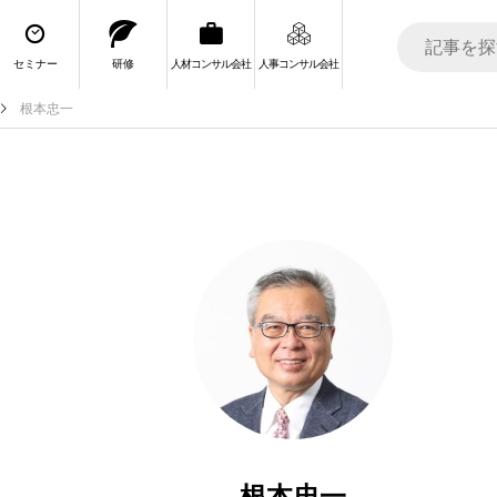
セミナー
研修
人材コンサル会社
人事コンサル会社
根本忠一
根本忠一