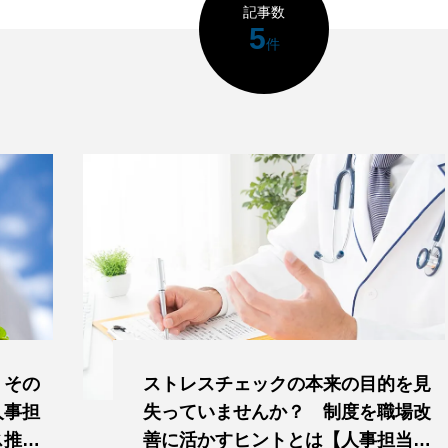
記事数
5
件
、その
ストレスチェックの本来の目的を見
人事担
失っていませんか？ 制度を職場改
ス推進
善に活かすヒントとは【人事担当が