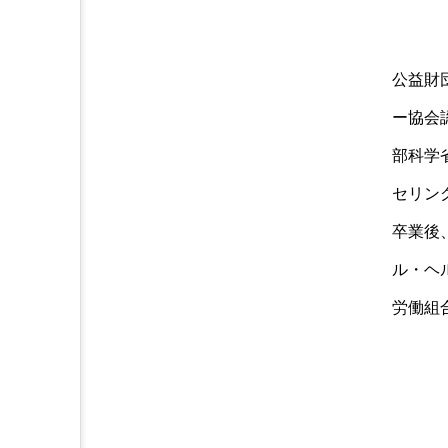
公益財
ー協会
部科学
セリン
卒業後
ル・ヘ
労働組