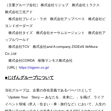
［主要グループ会社］ 株式会社リジョブ 株式会社ミラクス
株式会社三光アド
株式会社ブレイン・ラボ 株式会社アップベース 株式会社ビ
ヨンドボーダーズ
株式会社タイズ 株式会社オーサムエージェント 株式会社ア
ップルワールド
株式会社TCV 株式会社and A company ZIGExN VeNtura
Co.,Ltd
株式会社CORDA 保険マンモス株式会社
［URL］
https://zigexn.co.jp/
■じげんグループについて
当社グループは、企業の存在意義であるパーパスとして
「Update Your Story ― あなたを、未来に。」を掲げ、ライフ
イベント領域（求人・住まい・車・旅行など）において、人生の
岐路に立つすべての人の未来をUpdate する40以上のサービスを