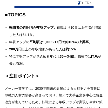
■TOPICS
転職者の約84％が年収アップ。
前職より10％以上年収が増加
した人は64.1％。
年収アップの
平均額は1,009,217円で約16%の上昇率。
200万円
以上の年収増加があった人は
約15％
特に年収アップが見込める年代は
30～34歳
。職種では
IT系
が
最も有利。
＜注目ポイント＞
メーカー業界では、2030年問題の影響による人材不足を背景に
即戦力人材の需要が高まっており、加えて大手企業を中心に賃金
改定が進んでいるため、転職による年収アップが実現しやすい傾