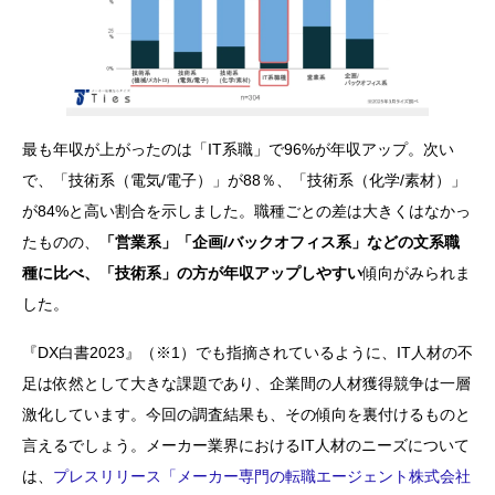
最も年収が上がったのは「IT系職」で96%が年収アップ。次い
で、「技術系（電気/電子）」が88％、「技術系（化学/素材）」
が84%と高い割合を示しました。職種ごとの差は大きくはなかっ
たものの、
「営業系」「企画/バックオフィス系」などの文系職
種に比べ、「技術系」の方が年収アップしやすい
傾向がみられま
した。
『DX白書2023』（※1）でも指摘されているように、IT人材の不
足は依然として大きな課題であり、企業間の人材獲得競争は一層
激化しています。今回の調査結果も、その傾向を裏付けるものと
言えるでしょう。メーカー業界におけるIT人材のニーズについて
は、
プレスリリース「メーカー専門の転職エージェント株式会社