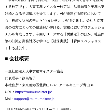
する検定です。人事労務マイスター検定は、法律知識と実務の架
け橋となる学習環境を提供します。AIが発達する時代において
も、複雑な状況の中から“うまい落とし所”を判断し、会社と従業
員の双方にとっての最適解が導ける、実務に強いプロフェッショ
ナルを育成します。今回リリースする【労働法】のほか、社会保
険の知識と実務対応が学べる【社保実践】【育休スペシャリス
ト】も提供中。
■ 会社概要
一般社団法人人事労務マイスター協会
代表理事：副島智子
本社住所：東京都港区北青山1-3-1 アールキューブ青山3F
URL：
https://roumumeister.jp/
Mail :
support@roumumeister.jp
（8月26日の同社プレスリリースより転載）