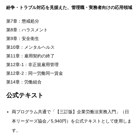
紛争・トラブル対応を見据えた、管理職・実務者向けの応用領域
第7章：懲戒処分
第8章：ハラスメント
第9章：安全衛生
第10章：メンタルヘルス
第11章：雇用契約の終了
第12章-1：非正規雇用管理
第12章-2：同一労働同一賃金
第14章：労働組合
公式テキスト
両プログラム共通で「【三訂版】企業労働法実務入門」（日
本リーダーズ協会／5,940円）を公式テキストとして使用しま
す。