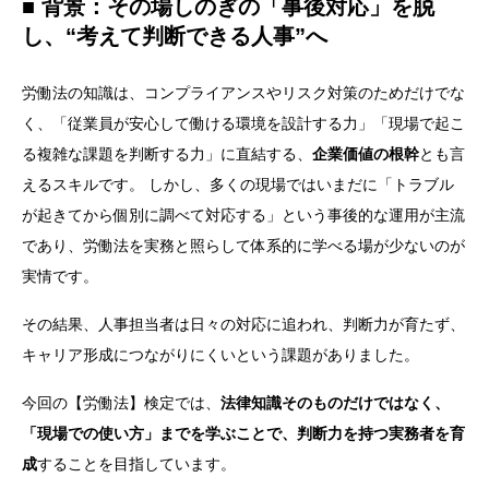
■ 背景：その場しのぎの「事後対応」を脱
し、“考えて判断できる人事”へ
労働法の知識は、コンプライアンスやリスク対策のためだけでな
く、「従業員が安心して働ける環境を設計する力」「現場で起こ
る複雑な課題を判断する力」に直結する、
企業価値の根幹
とも言
えるスキルです。 しかし、多くの現場ではいまだに「トラブル
が起きてから個別に調べて対応する」という事後的な運用が主流
であり、労働法を実務と照らして体系的に学べる場が少ないのが
実情です。
その結果、人事担当者は日々の対応に追われ、判断力が育たず、
キャリア形成につながりにくいという課題がありました。
今回の【労働法】検定では、
法律知識そのものだけではなく、
「現場での使い方」までを学ぶことで、判断力を持つ実務者を育
成
することを目指しています。