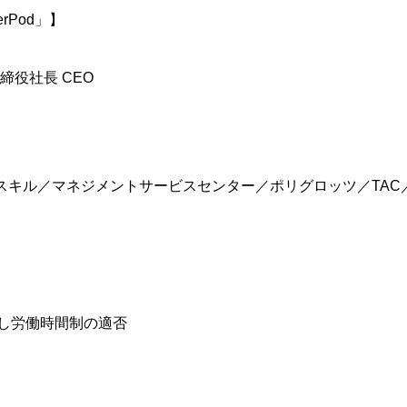
rPod」】
締役社長 CEO
リスキル／マネジメントサービスセンター／ポリグロッツ／TAC
し労働時間制の適否