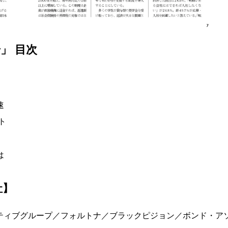
」 目次
速
ト
は
社】
ゼクティブグループ／フォルトナ／ブラックピジョン／ボンド・ア