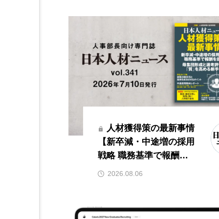
人材獲得策の最新事情
lock
【新卒減・中途増の採用
戦略 職務基準で報酬を
提示／母集団形成と選考
2026.08.06
評価の「質」を高める新
手法】