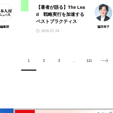
【著者が語る】The Lea
d 戦略実行を加速する
ベストプラクティス
編集部
脇田幸子
2026.07.24
1
2
3
…
111