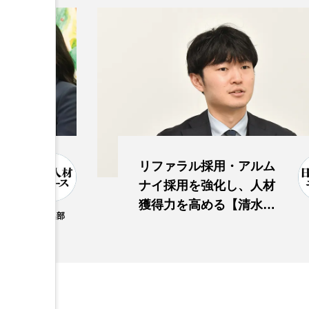
視
リファラル採用・アルム
変
ナイ採用を強化し、人材
】
獲得力を高める【清水建
編集部
設】