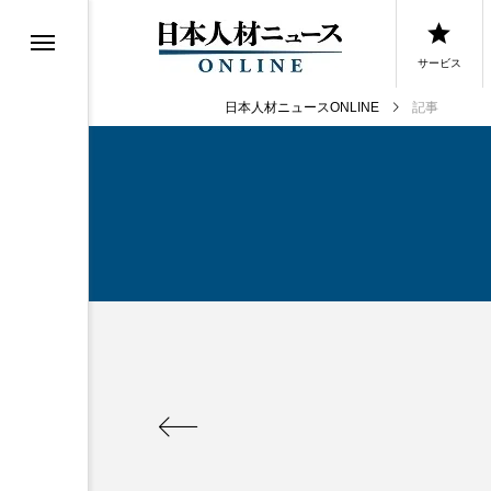
サービス
日本人材ニュースONLINE
記事
0選
0選
