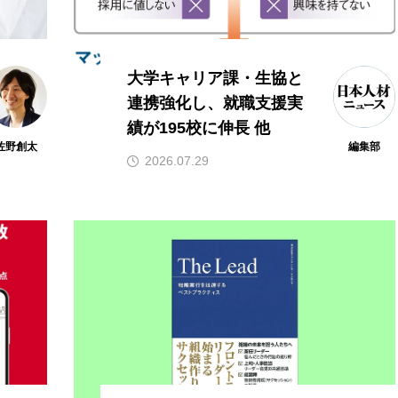
大学キャリア課・生協と
連携強化し、就職支援実
績が195校に伸長 他
佐野創太
編集部
2026.07.29