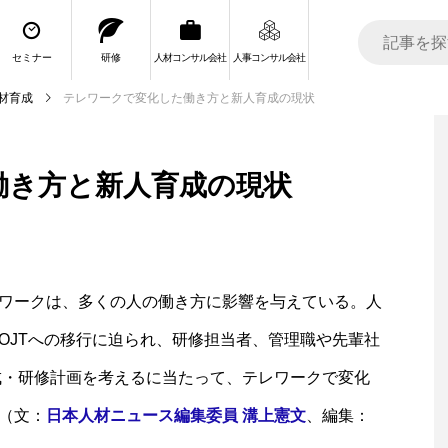
セミナー
研修
人材コンサル会社
人事コンサル会社
材育成
テレワークで変化した働き方と新人育成の現状
働き方と新人育成の現状
ワークは、多くの人の働き方に影響を与えている。人
OJTへの移行に迫られ、研修担当者、管理職や先輩社
育成・研修計画を考えるに当たって、テレワークで変化
（文：
日本人材ニュース編集委員 溝上憲文
、編集：