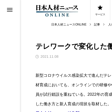
サービス
日本人材ニュースONLINE
記事
人
テレワークで変化した
0選
2021.11.08
0選
新型コロナウイルス感染拡大で進んだテレ
材育成においても、オンラインでの研修や
員が試行錯誤を重ねている。2022年の
した働き方と新人育成の現状を取材した。