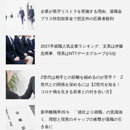
企業が黒字リストラを実施する理由、退職金
プラス特別加算金で想定外の応募者殺到
2027卒就職人気企業ランキング、文系は伊藤
忠商事、理系はNTTデータグループが1位
Z世代は相手との距離を縮めるのが苦手？ Z
世代との関係を深めるには【Z世代を知る！
コロナ禍を生きる若者との付き合い方】
新卒離職率35％ 「就社より就職」の意識強
く、理想と現実のギャップの衝撃が退職の引
き金に