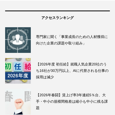
アクセスランキング
専門家に聞く「事業成長のための人材獲得に
向けた企業の課題や取り組み」
【2026年度 初任給】就職人気企業20社のう
ち16社が30万円以上、AIに代替される仕事の
採用は減少
【2026年春闘】賃上げ率3年連続5％台、大
手・中小の規模間格差は縮小も中小に残る課
題