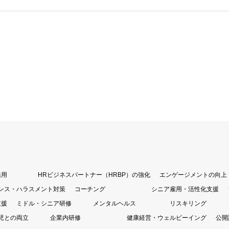
活用
HRビジネスパートナー（HRBP）の強化
エンゲージメントの向上
ンス・ハラスメント対策
コーチング
シニア雇用・活性化支援
支援
ミドル・シニア研修
メンタルヘルス
リスキリング
児との両立
企業内研修
健康経営・ウェルビーイング
公開