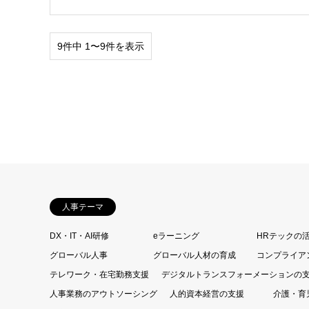
9件中 1〜9件を表示
人事テーマ
DX・IT・AI研修
eラーニング
HRテックの
グローバル人事
グローバル人材の育成
コンプライア
テレワーク・在宅勤務支援
デジタルトランスフォーメーションの
人事業務のアウトソーシング
人的資本経営の支援
介護・育