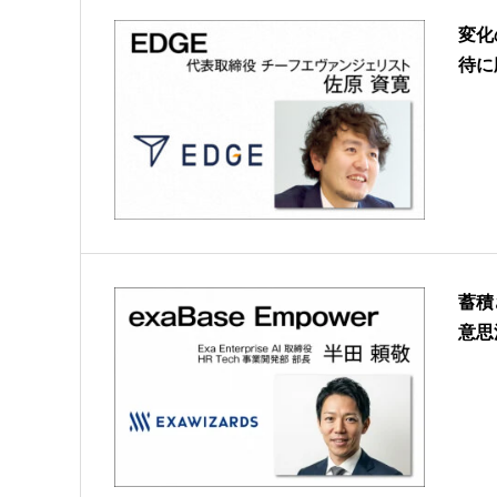
変化
待に
蓄積
意思