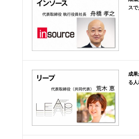
スで
成果
る人