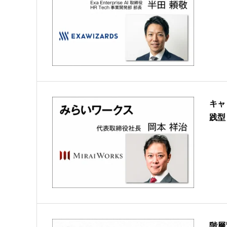
キャ
践型
階層