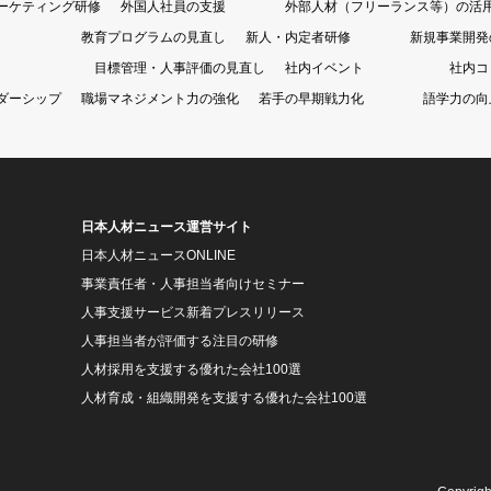
ーケティング研修
外国人社員の支援
外部人材（フリーランス等）の活
教育プログラムの見直し
新人・内定者研修
新規事業開発
目標管理・人事評価の見直し
社内イベント
社内コ
ダーシップ
職場マネジメント力の強化
若手の早期戦力化
語学力の向
日本人材ニュース運営サイト
日本人材ニュースONLINE
事業責任者・人事担当者向けセミナー
人事支援サービス新着プレスリリース
人事担当者が評価する注目の研修
人材採用を支援する優れた会社100選
人材育成・組織開発を支援する優れた会社100選