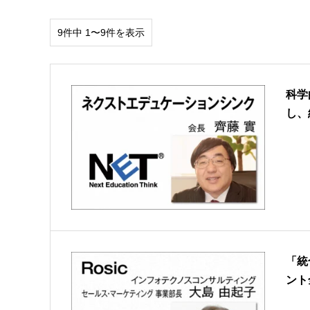
9件中 1〜9件を表示
科学
し、
「統
ント