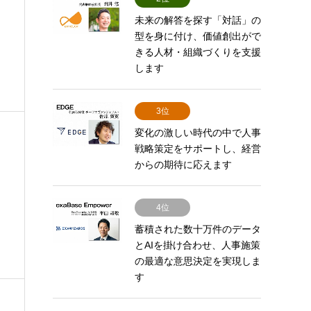
未来の解答を探す「対話」の
型を身に付け、価値創出がで
きる人材・組織づくりを支援
します
3位
変化の激しい時代の中で人事
戦略策定をサポートし、経営
からの期待に応えます
4位
蓄積された数十万件のデータ
とAIを掛け合わせ、人事施策
の最適な意思決定を実現しま
す