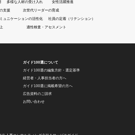
用
多様な人材の受け入れ
女性活躍推進
の支援
次世代リーダーの育成
ミュニケーションの活性化
社員の定着（リテンション）
上
適性検査・アセスメント
ガイド100選について
ガイド100選の編集方針・選定基準
経営者・人事担当者の方へ
ガイド100選に掲載希望の方へ
広告資料のご請求
お問い合わせ