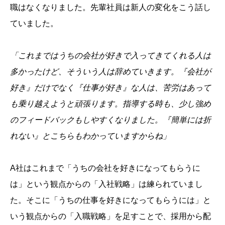
職はなくなりました。先輩社員は新人の変化をこう話し
ていました。
「
これまではうちの会社が好きで入ってきてくれる人は
多かったけど、そういう人は辞めていきます。
『
会社が
好き
』
だけでなく
『
仕事が好き
』
な人は、苦労はあって
も乗り越えようと頑張ります。指導する時も、少し強め
のフィードバックもしやすくなりました。
『
簡単には折
れない
』
とこちらもわかっていますからね
」
A社はこれまで「うちの会社を好きになってもらうに
は」という観点からの「入社戦略」は練られていまし
た。そこに「うちの仕事を好きになってもらうには」と
いう観点からの「入職戦略」を足すことで、採用から配