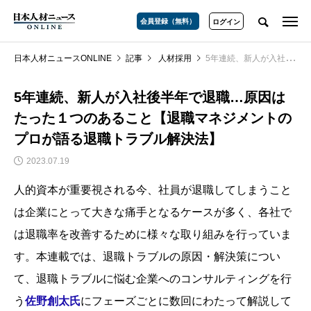
会員登録（無料）
ログイン
日本人材ニュースONLINE
記事
人材採用
5年連続、新人が入社後半年で退職…原因はたった１つのあること【退職マネジメントのプロが語る退職トラブル解決法】
5年連続、新人が入社後半年で退職…原因は
たった１つのあること【退職マネジメントの
プロが語る退職トラブル解決法】
2023.07.19
人的資本が重要視される今、社員が退職してしまうこと
は企業にとって大きな痛手となるケースが多く、各社で
は退職率を改善するために様々な取り組みを行っていま
す。本連載では、退職トラブルの原因・解決策につい
て、退職トラブルに悩む企業へのコンサルティングを行
う
佐野創太氏
にフェーズごとに数回にわたって解説して