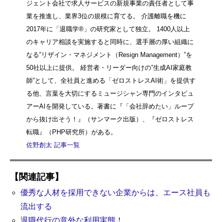
ジェント会社で求人サービスの新規事業の責任者として事
業を推進し、業界3位の規模に育てる。 介護離職を機に
2017年に「退職学®︎」の研究家として独立。 1400人以上
のキャリア相談を実施すると同時に、選手層の厚い組織に
なる”リザイン・マネジメント（Resign Management）”を
50社以上に提供。 経営者・リーダー向けの”生成AI家庭教
師”として、全社員と進める「ゼロストレスAI術」を提供す
る他、言葉を大切にするミュージシャン専門のインタビュ
アーAIを開発している。著書に『「会社辞めたい」ループ
から抜け出そう！』（サンマーク出版）、『ゼロストレス
転職』（PHP研究所）がある。
佐野創太 記事一覧
【関連記事】
優秀な人材を採用できない企業からは、エース社員も
流出する
退職代行の意外な利用実態！