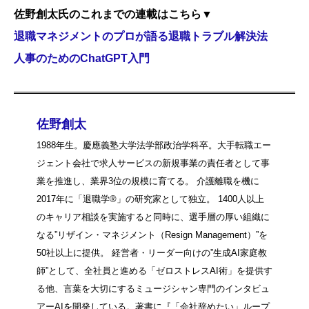
佐野創太氏のこれまでの連載はこちら▼
退職マネジメントのプロが語る退職トラブル解決法
人事のためのChatGPT入門
佐野創太
1988年生。慶應義塾大学法学部政治学科卒。大手転職エー
ジェント会社で求人サービスの新規事業の責任者として事
業を推進し、業界3位の規模に育てる。 介護離職を機に
2017年に「退職学®︎」の研究家として独立。 1400人以上
のキャリア相談を実施すると同時に、選手層の厚い組織に
なる”リザイン・マネジメント（Resign Management）”を
50社以上に提供。 経営者・リーダー向けの”生成AI家庭教
師”として、全社員と進める「ゼロストレスAI術」を提供す
る他、言葉を大切にするミュージシャン専門のインタビュ
アーAIを開発している。著書に『「会社辞めたい」ループ