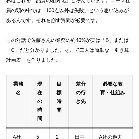
私はこれを「品質の相対化」と呼んでいます。エース社
員の頭の中では「100点以外は失敗」という思い込みが
あるんです。それを崩す質問が必要です。
この対話で佐藤さんの業務の約40%が実は「B」または
「C」だと分かりました。そこで二人は簡単な「引き算
計画表」を作りました。
業務
現
目
差分
必要な教
名
在
標
の行
育・仕組み
の
時
き先
時
間
間
A社
5
2
田中
A社の過去