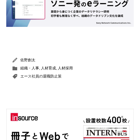
佐野創太
組織・人事
,
人材育成
,
人材採用
エース社員の退職防止策