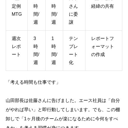
定例
時
時
さん
経緯の共有
MTG
間/
間/
に委
週
週
譲
週次
3
1
テン
レポートフ
レポ
時
時
プレ
ォーマット
ート
間/
間/
ート
の作成
週
週
化
「考える時間も仕事です」
山田部長は佐藤さんに告げました。エース社員は「自分
がやれば早い」と即行動してしまいます。でも、この棚
卸しで「1ヶ月後のチームが楽になるために今何をすべ
きか」を考える習慣が身につきます。