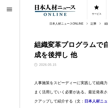
サービス
日本人材ニュースONLINE
記事
組
組織変革プログラムで
0選
成を後押し 他
0選
2026.05.15
人事施策をスピーディーに実践して組織力
まく活用していく必要がある。最近発表さ
クアップして紹介する（文：
日本人材ニュ