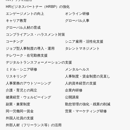
HRビジネスパートナー（HRBP）の強化
エンゲージメントの向上
オンライン研修
キャリア教育
グローバル人事
グローバル人材の育成
コンプライアンス・ハラスメント対策
コーチング
シニア雇用・活性化支援
ジョブ型人事制度の導入・運用
タレントマネジメント
テレワーク・在宅勤務支援
デジタルトランスフォーメーションの支援
ミドル・シニア研修
メンタルヘルス
リスキリング
人事制度・賃金制度の見直し
人事業務のアウトソーシング
人的資本経営の支援
介護・育児との両立
企業内研修
健康経営・ウェルビーイング
公開講座
副業・兼業制度
勤怠管理の強化・残業の削減
同一労働同一賃金
営業・マーケティング研修
外国人社員の支援
外部人材（フリーランス等）の活用