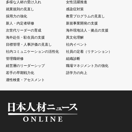
多様な人材の受け入れ
女性活躍推進
就業規則の見直し
感染症対策
採用力の強化
教育プログラムの見直し
新人・内定者研修
新規事業開発の支援
次世代リーダーの育成
海外現地法人・拠点の支援
海外赴任・駐在員の支援
異文化理解
目標管理・人事評価の見直し
社内イベント
社内コミュニケーションの活性化
社員の定着（リテンション）
管理職研修
組織診断
経営層のリーダーシップ
職場マネジメント力の強化
若手の早期戦力化
語学力の向上
適性検査・アセスメント