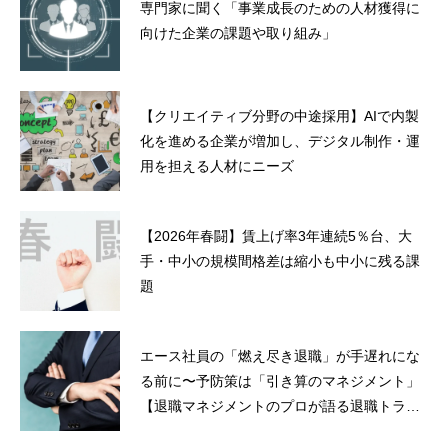
専門家に聞く「事業成長のための人材獲得に
向けた企業の課題や取り組み」
【クリエイティブ分野の中途採用】AIで内製
化を進める企業が増加し、デジタル制作・運
用を担える人材にニーズ
【2026年春闘】賃上げ率3年連続5％台、大
手・中小の規模間格差は縮小も中小に残る課
題
エース社員の「燃え尽き退職」が手遅れにな
る前に〜予防策は「引き算のマネジメント」
【退職マネジメントのプロが語る退職トラブ
ル解決法】