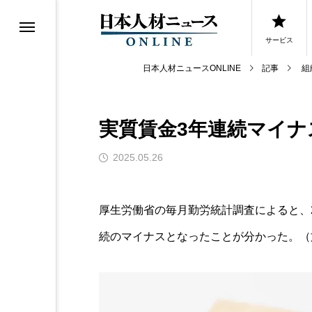
サービス
日本人材ニュースONLINE
記事
組
実質賃金3年連続マイナ
0選
2025.05.26
0選
厚生労働省の毎月勤労統計調査によると、2
続のマイナスとなったことが分かった。（