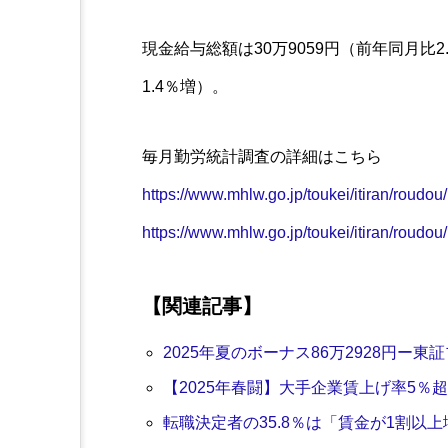
現金給与総額は30万9059円（前年同月比2
1.4％増）。
毎月勤労統計調査の詳細はこちら
https://www.mhlw.go.jp/toukei/itiran/roudou
https://www.mhlw.go.jp/toukei/itiran/roudou
【関連記事】
2025年夏のボーナス86万2928円ー東
【2025年春闘】大手企業賃上げ率5
転職決定者の35.8％は「賃金が1割以