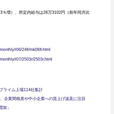
.3％増）、所定内給与は26万3102円（前年同月比
/monthly/r06/24fr/mk06fr.html
/monthly/r07/2503r/2503r.html
証プライム上場114社集計
％超、企業間格差や中小企業への賃上げ波及に注目
上増加」