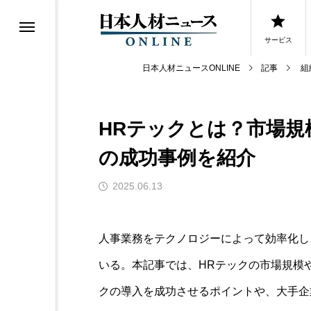
サービス
日本人材ニュースONLINE
記事
組
HRテックとは？市場規
0選
の成功事例を紹介
0選
2025.06.13
人事業務をテクノロジーによって効率化し
いる。本記事では、HRテックの市場規模
クの導入を成功させるポイントや、大手企