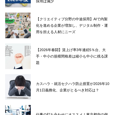
採用は減少
【クリエイティブ分野の中途採用】AIで内製
化を進める企業が増加し、デジタル制作・運
用を担える人材にニーズ
【2026年春闘】賃上げ率3年連続5％台、大
手・中小の規模間格差は縮小も中小に残る課
題
カスハラ・就活セクハラ防止措置が2026年10
月1日義務化、企業がとるべき対応は？
仕事の打ち合わせにオススメ！東京都内の個