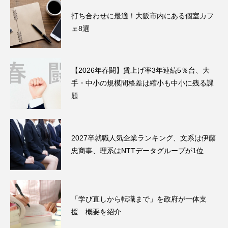
打ち合わせに最適！大阪市内にある個室カフ
ェ8選
【2026年春闘】賃上げ率3年連続5％台、大
手・中小の規模間格差は縮小も中小に残る課
題
2027卒就職人気企業ランキング、文系は伊藤
忠商事、理系はNTTデータグループが1位
「学び直しから転職まで」を政府が一体支
援 概要を紹介