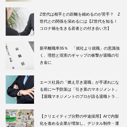
Z世代は相手との距離を縮めるのが苦手？ Z
世代との関係を深めるには【Z世代を知る！
コロナ禍を生きる若者との付き合い方】
新卒離職率35％ 「就社より就職」の意識強
く、理想と現実のギャップの衝撃が退職の引
き金に
エース社員の「燃え尽き退職」が手遅れにな
る前に〜予防策は「引き算のマネジメント」
【退職マネジメントのプロが語る退職トラブ
ル解決法】
【クリエイティブ分野の中途採用】AIで内製
化を進める企業が増加し、デジタル制作・運