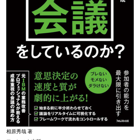
相原秀哉 著