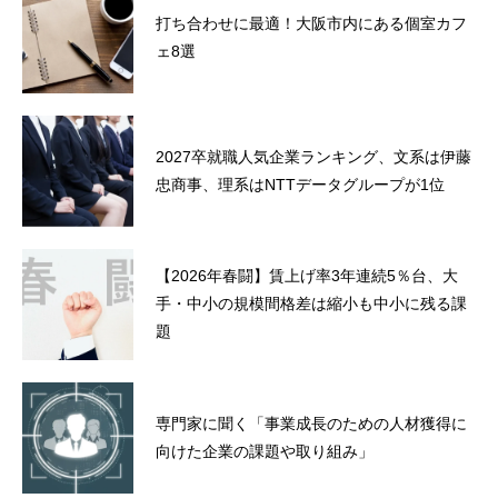
打ち合わせに最適！大阪市内にある個室カフ
ェ8選
2027卒就職人気企業ランキング、文系は伊藤
忠商事、理系はNTTデータグループが1位
【2026年春闘】賃上げ率3年連続5％台、大
手・中小の規模間格差は縮小も中小に残る課
題
専門家に聞く「事業成長のための人材獲得に
向けた企業の課題や取り組み」