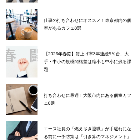
仕事の打ち合わせにオススメ！東京都内の個
室があるカフェ8選
【2026年春闘】賃上げ率3年連続5％台、大
手・中小の規模間格差は縮小も中小に残る課
題
打ち合わせに最適！大阪市内にある個室カフ
ェ8選
エース社員の「燃え尽き退職」が手遅れにな
る前に〜予防策は「引き算のマネジメント」