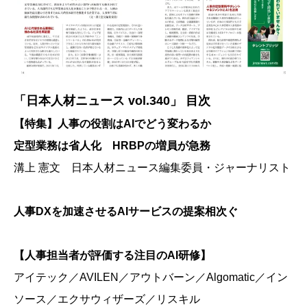
「日本人材ニュース vol.340」 目次
【特集】人事の役割はAIでどう変わるか
定型業務は省人化 HRBPの増員が急務
溝上 憲文 日本人材ニュース編集委員・ジャーナリスト
人事DXを加速させるAIサービスの提案相次ぐ
【人事担当者が評価する注目のAI研修】
アイテック／AVILEN／アウトバーン／Algomatic／イン
ソース／エクサウィザーズ／リスキル