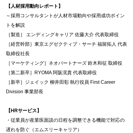
【人材採用動向レポート】
～採用コンサルタントが人材市場動向や採用成功ポイン
トを解説
［製造］ エンディングキャリア 佐藤大介 代表取締役
［経営幹部］東京エグゼクティブ・サーチ 福留拓人 代表
取締役社長
［マーケティング］ネオパートナーズ 鈴木和征 取締役
［第二新卒］RYOMA 阿阪滉貴 代表取締役
［新卒］ジェイック 柳井田彰 執行役員 First Career
Division 事業部長
【HRサービス】
・従業員が産業医面談の日程を調整できる機能で対応の
遅れを防ぐ（エムスリーキャリア）