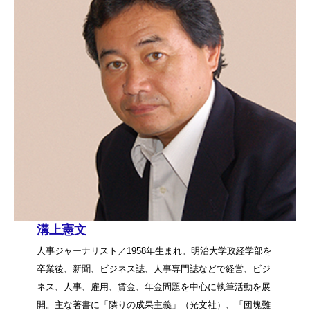
溝上憲文
人事ジャーナリスト／1958年生まれ。明治大学政経学部を
卒業後、新聞、ビジネス誌、人事専門誌などで経営、ビジ
ネス、人事、雇用、賃金、年金問題を中心に執筆活動を展
開。主な著書に「隣りの成果主義」（光文社）、「団塊難