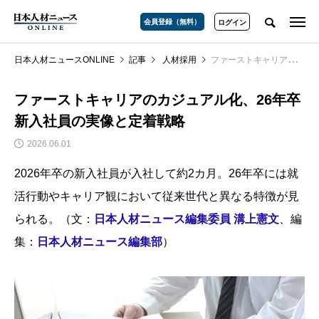
会員登録（無料）
ログイン
日本人材ニュースONLINE
記事
人材採用
ファーストキャリアのカジュアル化、26年卒新入社員の実像と定着戦略
ファーストキャリアのカジュアル化、26年卒
新入社員の実像と定着戦略
2026.06.01
2026年卒の新入社員が入社して約2カ月。26年卒には就
活行動やキャリア観において従来世代と異なる特徴が見
られる。（文：
日本人材ニュース編集委員 溝上憲文
、編
集：
日本人材ニュース編集部
）