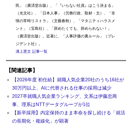
民」（廣済堂出版）、「『いらない社員』はこう決まる」
（光文社）、「日本人事」（労務行政、取材・文）、「非
情の常時リストラ」（文藝春秋）、「マタニティハラスメ
ント」（宝島社）、「辞めたくても、辞められない！」
（廣済堂出版）。近著に、「人事評価の裏ルール」（プレ
ジデント社）。
溝上憲文 記事一覧
【関連記事】
【2026年度 初任給】就職人気企業20社のうち16社が
30万円以上、AIに代替される仕事の採用は減少
2027卒就職人気企業ランキング、文系は伊藤忠商
事、理系はNTTデータグループが1位
【新卒採用】内定保持のまま本命を探し続ける「就活
の長期化・複線化」が顕著