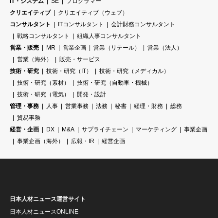
IT・システム
SE
プログラマー
クリエイティブ
クリエイティブ（ウェブ）
コンサルタント
ITコンサルタント
会計財務コンサルタント
戦略コンサルタント
組織人事コンサルタント
営業・販売
MR
営業企画
営業（リテール）
営業（法人）
営業（海外）
販売・サービス
技術・研究
技術・研究（IT）
技術・研究（メディカル）
技術・研究（素材）
技術・研究（自動車・機械）
技術・研究（電気）
開発・設計
管理・事務
人事
営業事務
法務
秘書
経理・財務
総務
貿易事務
経営・企画
DX
M&A
サプライチェーン
マーケティング
事業企画
事業企画（海外）
広報・IR
経営企画
日本人材ニュース運営サイト
日本人材ニュースONLINE