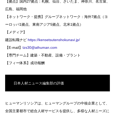
【拠点】国内27拠点：札幌、仙台、さいたま、神奈川、名古屋、
広島、福岡他
【ネットワーク・提携】グループネットワーク：海外7拠点（ヨ
ーロッパ1拠点、東南アジア5拠点、北米1拠点）
【メディア】
建設転職ナビ
https://kensetsutenshokunavi.jp/
【E-mail】
tzs30@athuman.com
【専門チーム】建築・不動産、設備・プラント
【フィー体系】成功報酬
日本人材ニュース編集部の評価
ヒューマンリソシアは、ヒューマングループの中核企業として、
全国主要都市で総合人材サービスを提供し、多様な人材ニーズに