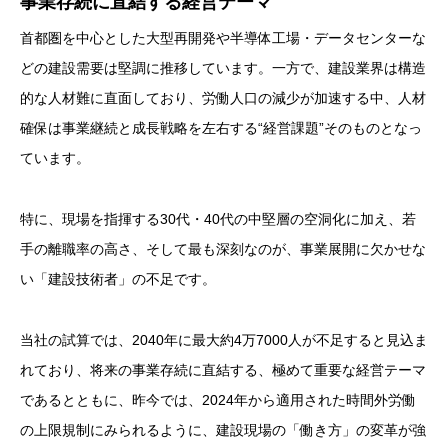
事業存続に直結する経営テーマ
首都圏を中心とした大型再開発や半導体工場・データセンターな
どの建設需要は堅調に推移しています。一方で、建設業界は構造
的な人材難に直面しており、労働人口の減少が加速する中、人材
確保は事業継続と成長戦略を左右する“経営課題”そのものとなっ
ています。
特に、現場を指揮する30代・40代の中堅層の空洞化に加え、若
手の離職率の高さ、そして最も深刻なのが、事業展開に欠かせな
い「建設技術者」の不足です。
当社の試算では、2040年に最大約4万7000人が不足すると見込ま
れており、将来の事業存続に直結する、極めて重要な経営テーマ
であるとともに、昨今では、2024年から適用された時間外労働
の上限規制にみられるように、建設現場の「働き方」の変革が強