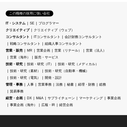
この職種の採用に強い会社
IT・システム
SE
プログラマー
クリエイティブ
クリエイティブ（ウェブ）
コンサルタント
ITコンサルタント
会計財務コンサルタント
戦略コンサルタント
組織人事コンサルタント
営業・販売
MR
営業企画
営業（リテール）
営業（法人）
営業（海外）
販売・サービス
技術・研究
技術・研究（IT）
技術・研究（メディカル）
技術・研究（素材）
技術・研究（自動車・機械）
技術・研究（電気）
開発・設計
管理・事務
人事
営業事務
法務
秘書
経理・財務
総務
貿易事務
経営・企画
DX
M&A
サプライチェーン
マーケティング
事業企画
事業企画（海外）
広報・IR
経営企画