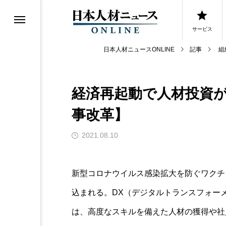
サービス
日本人材ニュースONLINE
記事
組
経済再起動で人材投資
0選
事改革】
0選
2021.08.10
新型コロナウイルス感染拡大を防ぐワクチ
込まれる。DX（デジタルトランスフォー
は、高度なスキルを備えた人材の獲得や社